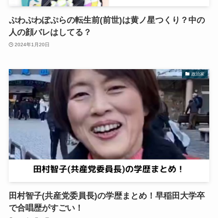
ぷわぷわぽぷらの転生前(前世)は黄ノ星つくり？中の
人の顔バレはしてる？
2024年1月20日
政治家
田村智子(共産党委員長)の学歴まとめ！早稲田大学卒
で合唱歴がすごい！