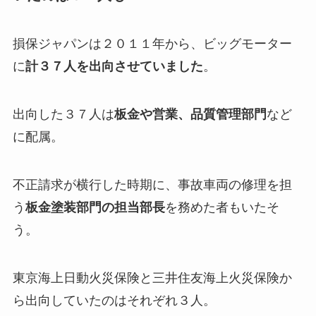
損保ジャパンは２０１１年から、ビッグモーター
に
計３７人を出向させていました
。
出向した３７人は
板金や営業、品質管理部門
など
に配属。
不正請求が横行した時期に、事故車両の修理を担
う
板金塗装部門の担当部長
を務めた者もいたそ
う。
東京海上日動火災保険と三井住友海上火災保険か
ら出向していたのはそれぞれ３人。