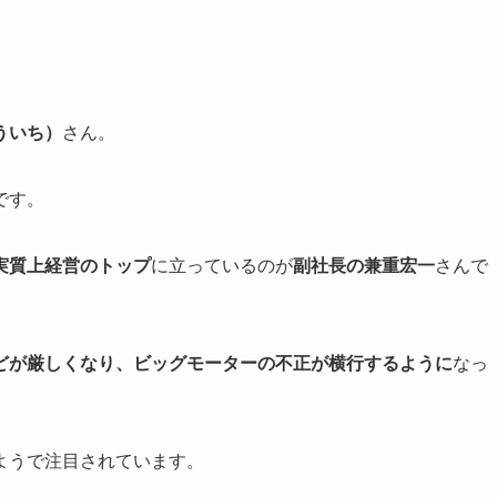
ういち）
さん。
です。
実質上経営のトップ
に立っているのが
副社長の兼重宏一
さんで
どが厳しくなり、ビッグモーターの不正が横行するように
なっ
ようで注目されています。