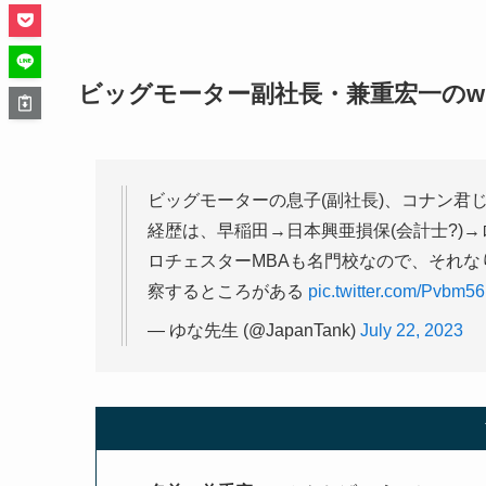
ビッグモーター副社長・兼重宏一のwi
ビッグモーターの息子(副社長)、コナン君
経歴は、早稲田→日本興亜損保(会計士?)
ロチェスターMBAも名門校なので、それ
察するところがある
pic.twitter.com/Pvbm56
— ゆな先生 (@JapanTank)
July 22, 2023