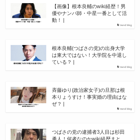
【画像】根本良輔のwiki経歴！男
優やナンパ師・中星一番として活
動！ |
trend blog
根本良輔(つばさの党)の出身大学
は東大ではない！大学院を中退し
ている？ |
trend blog
斉藤ゆり(政治家女子)の旦那は根
本りょうすけ！事実婚の理由はな
ぜ？ |
trend blog
つばさの党の逮捕者3人目は杉田
勇人！何者なのかwiki経歴まと