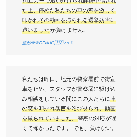
街宣カーで追いかけられ誹謗中傷され
た上、停めた私たちの車の窓を激しく
叩かれその動画を撮られる選挙妨害に
遭いました
が負けません。
蓮舫💙💛RENHO🇯🇵 on X
私たちは昨日、地元の警察署前で街宣
車を止め、スタッフが警察署に駆け込
み相談をしている間にこの人たちに
車
の窓を叩かれ暴言を浴びせられ、動画
を撮られていました。
警察の対応が遅
くて怖かったです。 でも、負けない。