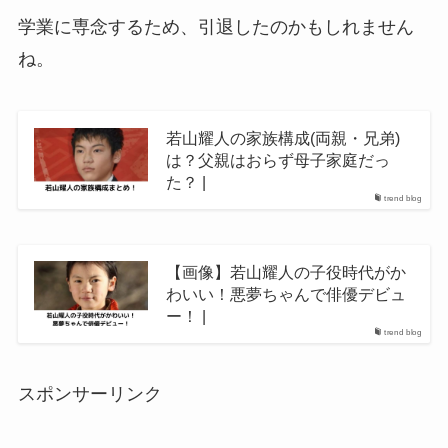
学業に専念するため、引退したのかもしれません
ね。
若山耀人の家族構成(両親・兄弟)
は？父親はおらず母子家庭だっ
た？ |
trend blog
【画像】若山耀人の子役時代がか
わいい！悪夢ちゃんで俳優デビュ
ー！ |
trend blog
スポンサーリンク