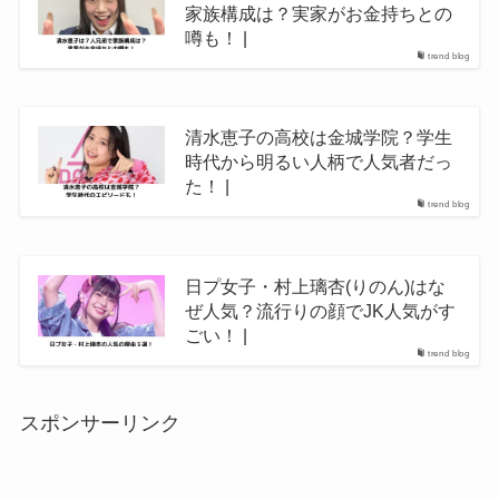
家族構成は？実家がお金持ちとの
噂も！ |
trend blog
清水恵子の高校は金城学院？学生
時代から明るい人柄で人気者だっ
た！ |
trend blog
日プ女子・村上璃杏(りのん)はな
ぜ人気？流行りの顔でJK人気がす
ごい！ |
trend blog
スポンサーリンク