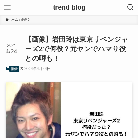
trend blog
ホーム
俳優
【画像】岩田玲は東京リベンジャ
2024
ーズ2で何役？元ヤンでハマり役
4/24
との噂も！
2024年4月24日
俳優