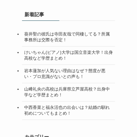
新着記事
葵井聖の彼氏は寺田友哉で同棲してる？所属
事務所は交際を否定！
けいちゃん(ピアノ)大学は国立音楽大学！出身
高校など学歴まとめ！
岩本蓮加が人気ない理由はなぜ？態度が悪
い・プロ意識がないとの声も！
山﨑礼央の高校は兵庫県立芦屋高校？出身中
学など学歴まとめ！
中西香菜と福永活也の出会いは？結婚の馴れ
初めについてもまとめ！
カテゴリー