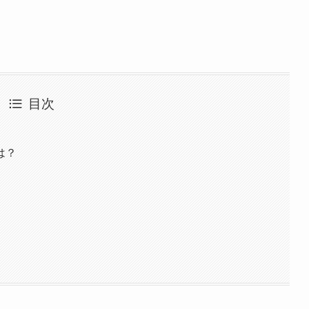
目次
は？