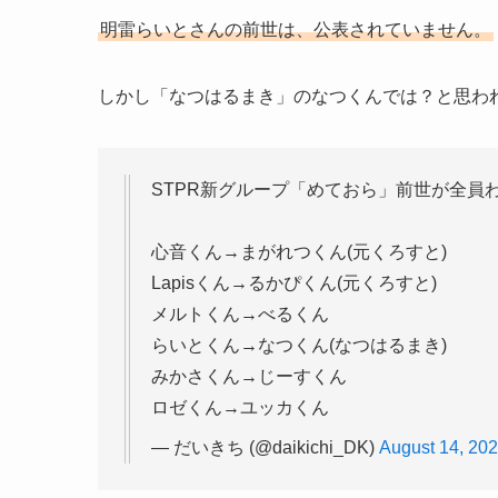
明雷らいとさんの前世は、公表されていません。
しかし「なつはるまき」のなつくんでは？と思わ
STPR新グループ「めておら」前世が全員
心音くん→まがれつくん(元くろすと)
Lapisくん→るかぴくん(元くろすと)
メルトくん→べるくん
らいとくん→なつくん(なつはるまき)
みかさくん→じーすくん
ロゼくん→ユッカくん
— だいきち (@daikichi_DK)
August 14, 20