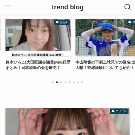
trend blog
政治家
俳優
会議員)wiki経歴
中山翔貴の下剋上球児での役名は阪
【顔画像】稲田亜
の会を離党？
大輔！野球経験についても紹介！
リンピックにも
アイドル