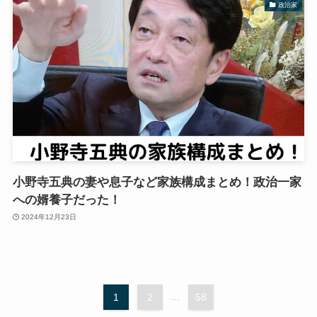
政治家
小野寺五典の妻や息子など家族構成まとめ！政治一家
への婿養子だった！
2024年12月23日
1
2
...
58